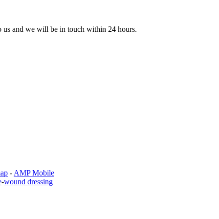
to us and we will be in touch within 24 hours.
map
-
AMP Mobile
e
-
wound dressing