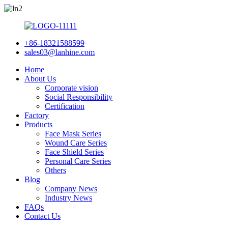
+86-18321588599
sales03@lanhine.com
Home
About Us
Corporate vision
Social Responsibility
Certification
Factory
Products
Face Mask Series
Wound Care Series
Face Shield Series
Personal Care Series
Others
Blog
Company News
Industry News
FAQs
Contact Us