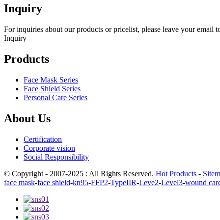
Inquiry
For inquiries about our products or pricelist, please leave your email 
Inquiry
Products
Face Mask Series
Face Shield Series
Personal Care Series
About Us
Certification
Corporate vision
Social Responsibility
© Copyright - 2007-2025 : All Rights Reserved.
Hot Products
-
Site
face mask
-
face shield
-
kn95
-
FFP2
-
TypeIIR
-
Leve2
-
Level3
-
wound car