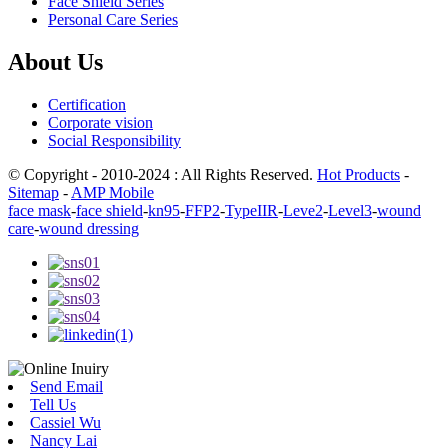
Face Shield Series
Personal Care Series
About Us
Certification
Corporate vision
Social Responsibility
© Copyright - 2010-2024 : All Rights Reserved.
Hot Products
-
Sitemap
-
AMP Mobile
face mask
-
face shield
-
kn95
-
FFP2
-
TypeIIR
-
Leve2
-
Level3
-
wound
care
-
wound dressing
Send Email
Tell Us
Cassiel Wu
Nancy Lai