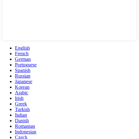
English
French
German
Portuguese
Spanish
Russian
Japanese
Korean
Arabic
Irish
Greek
Turkish
Italian
Danish
Romanian
Indonesian
Czech