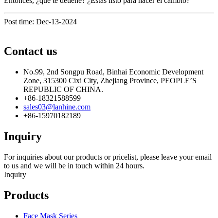
Entonces, ¿qué te detiene? ¿Estás listo para hacer el cambio?
Post time: Dec-13-2024
Contact us
No.99, 2nd Songpu Road, Binhai Economic Development
Zone, 315300 Cixi City, Zhejiang Province, PEOPLE’S
REPUBLIC OF CHINA.
+86-18321588599
sales03@lanhine.com
+86-15970182189
Inquiry
For inquiries about our products or pricelist, please leave your email
to us and we will be in touch within 24 hours.
Inquiry
Products
Face Mask Series