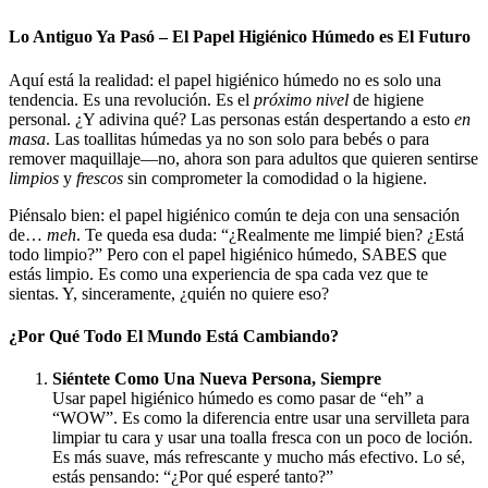
Lo Antiguo Ya Pasó – El Papel Higiénico Húmedo es El Futuro
Aquí está la realidad: el papel higiénico húmedo no es solo una
tendencia. Es una revolución. Es el
próximo nivel
de higiene
personal. ¿Y adivina qué? Las personas están despertando a esto
en
masa
. Las toallitas húmedas ya no son solo para bebés o para
remover maquillaje—no, ahora son para adultos que quieren sentirse
limpios
y
frescos
sin comprometer la comodidad o la higiene.
Piénsalo bien: el papel higiénico común te deja con una sensación
de…
meh
. Te queda esa duda: “¿Realmente me limpié bien? ¿Está
todo limpio?” Pero con el papel higiénico húmedo, SABES que
estás limpio. Es como una experiencia de spa cada vez que te
sientas. Y, sinceramente, ¿quién no quiere eso?
¿Por Qué Todo El Mundo Está Cambiando?
Siéntete Como Una Nueva Persona, Siempre
Usar papel higiénico húmedo es como pasar de “eh” a
“WOW”. Es como la diferencia entre usar una servilleta para
limpiar tu cara y usar una toalla fresca con un poco de loción.
Es más suave, más refrescante y mucho más efectivo. Lo sé,
estás pensando: “¿Por qué esperé tanto?”