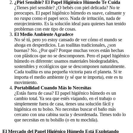
¿Piel Sensible? El Papel Higiénico Húmedo Te Cuida
¿Tienes piel sensible? ¿O bebés con piel delicada? No te
preocupes. El papel higiénico húmedo es suave, calmante y
no
raspa
como el papel seco. Nada de irritación, nada de
enrojecimiento. Es la solución ideal para quienes han tenido
problemas con este tipo de cosas.
El Medio Ambiente Agradece
No sé tú, pero yo estoy cansado de ver cómo el mundo se
ahoga en desperdicios. Las toallitas tradicionales, ¿son
buenas? No. ¿Por qué? Porque muchas veces están hechas
con plásticos que no se descomponen. Pero el papel higiénico
húmedo es diferente: usamos materiales biodegradables,
sostenibles y ecológicos que se descomponen naturalmente.
Cada toallita es una pequeña victoria para el planeta. Si te
importa el medio ambiente (y sé que te importa), este es tu
movimiento.
Portabilidad Cuando Más lo Necesitas
¿Estás fuera de casa? El papel higiénico húmedo es un
cambio total. Ya sea que estés viajando, en el trabajo o
simplemente fuera de casa, tienes una solución fácil y
higiénica en tu bolso. No necesitas buscar el baño más
cercano con una cabina sucia y desordenada. Tienes todo lo
que necesitas en tu bolsillo (o en tu mochila).
El Mercado del Papel Higiénico Húmedo Está Explotando