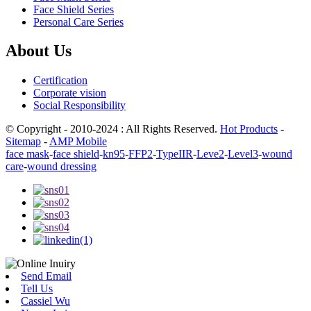
Face Shield Series
Personal Care Series
About Us
Certification
Corporate vision
Social Responsibility
© Copyright - 2010-2024 : All Rights Reserved.
Hot Products
-
Sitemap
-
AMP Mobile
face mask
-
face shield
-
kn95
-
FFP2
-
TypeIIR
-
Leve2
-
Level3
-
wound
care
-
wound dressing
Send Email
Tell Us
Cassiel Wu