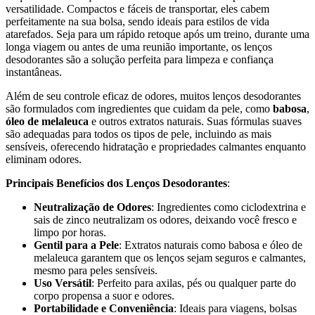
versatilidade. Compactos e fáceis de transportar, eles cabem
perfeitamente na sua bolsa, sendo ideais para estilos de vida
atarefados. Seja para um rápido retoque após um treino, durante uma
longa viagem ou antes de uma reunião importante, os lenços
desodorantes são a solução perfeita para limpeza e confiança
instantâneas.
Além de seu controle eficaz de odores, muitos lenços desodorantes
são formulados com ingredientes que cuidam da pele, como
babosa
,
óleo de melaleuca
e outros extratos naturais. Suas fórmulas suaves
são adequadas para todos os tipos de pele, incluindo as mais
sensíveis, oferecendo hidratação e propriedades calmantes enquanto
eliminam odores.
Principais Benefícios dos Lenços Desodorantes
:
Neutralização de Odores
: Ingredientes como ciclodextrina e
sais de zinco neutralizam os odores, deixando você fresco e
limpo por horas.
Gentil para a Pele
: Extratos naturais como babosa e óleo de
melaleuca garantem que os lenços sejam seguros e calmantes,
mesmo para peles sensíveis.
Uso Versátil
: Perfeito para axilas, pés ou qualquer parte do
corpo propensa a suor e odores.
Portabilidade e Conveniência
: Ideais para viagens, bolsas