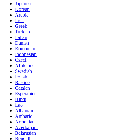
Japanese
Korean
Arabic
Irish
Greek
Turkish
Italian
Danish
Romanian
Indonesian
Czech
Afrikaans
Swedish
Polish
Basque
Catalan
Esperanto
Hindi
Lao
Albanian
Amharic
Armenian
Azerbaijani
Belarusian
Bengali