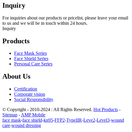
Inquiry
For inquiries about our products or pricelist, please leave your email
to us and we will be in touch within 24 hours.
Inquiry
Products
Face Mask Series
Face Shield Series
Personal Care Series
About Us
Certification
Corporate vision
Social Responsibility
© Copyright - 2010-2024 : All Rights Reserved.
Hot Products
-
Sitemap
-
AMP Mobile
face mask
-
face shield
-
kn95
-
FFP2
-
TypeIIR
-
Leve2
-
Level3
-
wound
care
-
wound dressing