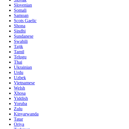
Slovenian
Somali
Samoan
Scots Gaelic
Shona
Sindhi
Sundanese
Swahili
Tajik
Tamil
Telugu
Thai
Ukrainian
Urdu
Uzbek
Vietnamese
Welsh
Xhosa
Yiddish
Yoruba
Zulu
Kinyarwanda
Tatar
Oriya