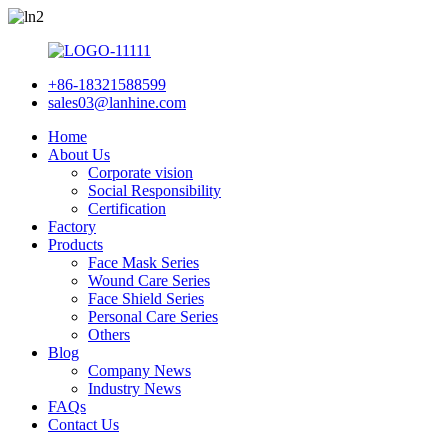
+86-18321588599
sales03@lanhine.com
Home
About Us
Corporate vision
Social Responsibility
Certification
Factory
Products
Face Mask Series
Wound Care Series
Face Shield Series
Personal Care Series
Others
Blog
Company News
Industry News
FAQs
Contact Us