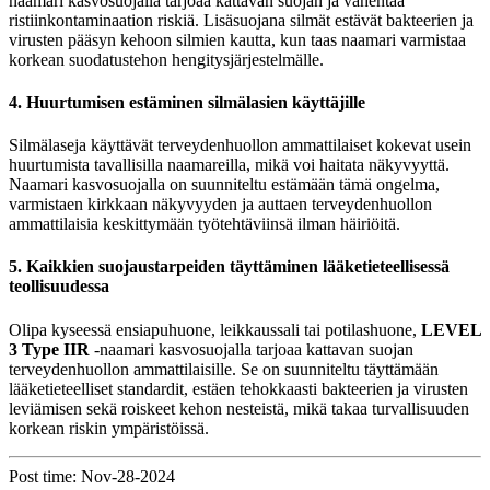
naamari kasvosuojalla tarjoaa kattavan suojan ja vähentää
ristiinkontaminaation riskiä. Lisäsuojana silmät estävät bakteerien ja
virusten pääsyn kehoon silmien kautta, kun taas naamari varmistaa
korkean suodatustehon hengitysjärjestelmälle.
4. Huurtumisen estäminen silmälasien käyttäjille
Silmälaseja käyttävät terveydenhuollon ammattilaiset kokevat usein
huurtumista tavallisilla naamareilla, mikä voi haitata näkyvyyttä.
Naamari kasvosuojalla on suunniteltu estämään tämä ongelma,
varmistaen kirkkaan näkyvyyden ja auttaen terveydenhuollon
ammattilaisia keskittymään työtehtäviinsä ilman häiriöitä.
5. Kaikkien suojaustarpeiden täyttäminen lääketieteellisessä
teollisuudessa
Olipa kyseessä ensiapuhuone, leikkaussali tai potilashuone,
LEVEL
3 Type IIR
-naamari kasvosuojalla tarjoaa kattavan suojan
terveydenhuollon ammattilaisille. Se on suunniteltu täyttämään
lääketieteelliset standardit, estäen tehokkaasti bakteerien ja virusten
leviämisen sekä roiskeet kehon nesteistä, mikä takaa turvallisuuden
korkean riskin ympäristöissä.
Post time: Nov-28-2024