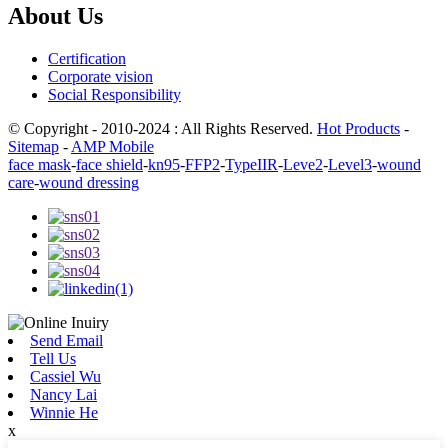
About Us
Certification
Corporate vision
Social Responsibility
© Copyright - 2010-2024 : All Rights Reserved.
Hot Products
-
Sitemap
-
AMP Mobile
face mask
-
face shield
-
kn95
-
FFP2
-
TypeIIR
-
Leve2
-
Level3
-
wound
care
-
wound dressing
Send Email
Tell Us
Cassiel Wu
Nancy Lai
Winnie He
x