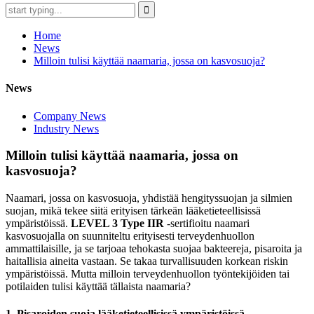
Home
News
Milloin tulisi käyttää naamaria, jossa on kasvosuoja?
News
Company News
Industry News
Milloin tulisi käyttää naamaria, jossa on
kasvosuoja?
Naamari, jossa on kasvosuoja, yhdistää hengityssuojan ja silmien
suojan, mikä tekee siitä erityisen tärkeän lääketieteellisissä
ympäristöissä.
LEVEL 3 Type IIR
-sertifioitu naamari
kasvosuojalla on suunniteltu erityisesti terveydenhuollon
ammattilaisille, ja se tarjoaa tehokasta suojaa bakteereja, pisaroita ja
haitallisia aineita vastaan. Se takaa turvallisuuden korkean riskin
ympäristöissä. Mutta milloin terveydenhuollon työntekijöiden tai
potilaiden tulisi käyttää tällaista naamaria?
1. Pisaroiden suoja lääketieteellisissä ympäristöissä