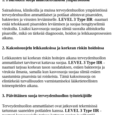
Sairaaloissa, klinikoilla ja muissa terveydenhuollon ympäristöissä
terveydenhuollon ammattilaiset ja potilaat altistuvat pisaroiden,
bakteerien ja virusten leviämiselle.
LEVEL 3 Type IIR
-naamari
estää tehokkaasti pisaroiden leviämisen ja suojaa hengityselimiä
viruksilta. Lisäksi kasvosuoja suojaa silmiä suoralta altistukselta
pisaroille, mikä on tärkeää diagnoosin, hoidon ja leikkausprosessien
aikana.
2. Kaksoissuojelu leikkauksissa ja korkean riskin hoidoissa
Leikkausten tai korkean riskin hoitojen aikana terveydenhuollon
ammattilaiset tarvitsevat kattavaa suojaa.
LEVEL 3 Type IIR
-
naamari tarjoaa korkean tason suodatuksen, estäen bakteereja ja
viruksia ilmasta, samalla kun kasvosuoja suojaa silmiä estäen
saastumista pisaroista tai roiskeista. Tämä kaksoissuoja on
elintärkeää turvallisuuden varmistamiseksi lääketieteellisten
toimenpiteiden aikana.
3. Päivittäinen suoja terveydenhuollon työntekijöille
Terveydenhuollon ammattilaiset ovat jatkuvasti tekemisissä
tartunnan saaneiden potilaiden kanssa.
LEVEL 3 Type IIR
-